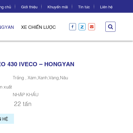
ng chủ
Giới thiệu
Khuyến mãi
Tin tức
Liên hệ
ONGYAN
XE CHIẾN LƯỢC
O 430 IVECO – HONGYAN
Trắng , Xám,Xanh,Vàng,Nâu
n xuất
NHẬP KHẨU
22 tấn
N HỆ