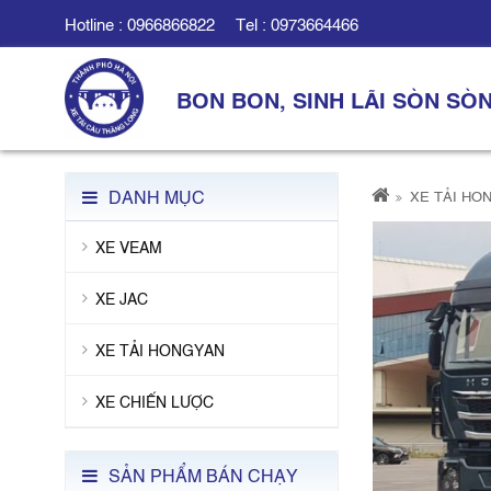
Hotline :
0966866822
Tel :
0973664466
BON BON, SINH LÃI SÒN SÒ
DANH MỤC
XE TẢI HO
XE VEAM
XE JAC
XE TẢI HONGYAN
XE CHIẾN LƯỢC
SẢN PHẨM BÁN CHẠY