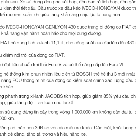
 phía sau. Xe sử dụng đèn pha kết hợp, đèn báo rẽ tích hợp, đèn gầ
ều kiện thời tiết xấu. Cầu trước xe đầu kéo IVECO-HONGYAN được thi
t kế momen xoắn lớn giúp tăng khả năng chịu lực từ hàng hóa
éo IVECO-HONGYAN GENLYON 430 được trang bị động cơ FIAT công ng
khả năng vận hành hoàn hảo cho mọi cung đường.
IAT có dung tích xi-lanh 11,1 lít, cho công suất cực đại lên đến 430 
u điểm nổi trội của động cơ FIAT:
 đạt tiêu chuẩn khí thải Euro V và có thể nâng cấp lên Euro VI.
g hệ thống kim phun nhiên liệu điện tử BOSCH thế hệ thứ 3 mới nhất v
h năng ECU thông minh của động cơ kiểm soát chính xác lượng dầu phu
m khác.
ng phanh trong xi-lanh JACOBS tích hợp, giúp giảm 85% yêu cầu pha
ạp, giúp tăng độ an toàn cho tài xế.
ian sử dụng đáng tin cậy trong vòng 1.000.000 km không cần đại tu, s
000 km.
động cơ thấp hơn 3dB so với các mẫu xe khác. Đặc biệt, khối lượng 
ành dễ dàng, tăng tải trọng và hiệu năng xe.