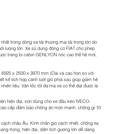
 trong dòng xe tải thương mại tải trọng lớn do
 lượng lớn. Xe sử dụng động cơ FIAT cho phép
 được trang bị cabin GENLYON nóc cao thế hệ mới,
6925 x 2500 x 3970 mm (Dài và cao hơn so với
kế tích hợp cánh lướt gió phía sau giúp giảm hệ
hiên liệu. Vận tốc tối đa mà xe có thể đạt được là
iện hiện đại, sơn dùng cho xe đầu kéo IVECO-
cao cấp đảm bảo chống ăn mòn mạnh, chống gỉ 10
ách châu Âu. Kính chắn gió cách nhiệt, chống tia
ng trọng, hiện đại, diện tích gương lớn dễ dàng