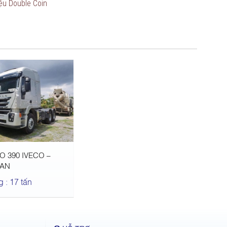
ệu Double Coin
O 390 IVECO –
AN
g : 17 tấn