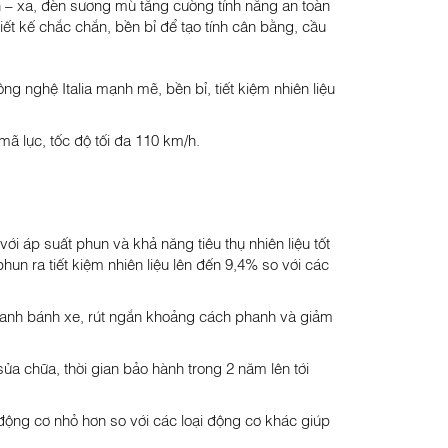
n – xa, đèn sương mù tăng cường tính năng an toàn
ết kế chắc chắn, bền bỉ để tạo tính cân bằng, cầu
hệ Italia mạnh mẽ, bền bỉ, tiết kiệm nhiên liệu
mã lực, tốc độ tối đa 110 km/h.
ới áp suất phun và khả năng tiêu thụ nhiên liệu tốt
n ra tiết kiệm nhiên liệu lên đến 9,4% so với các
nh bánh xe, rút ​​ngắn khoảng cách phanh và giảm
ửa chữa, thời gian bảo hành trong 2 năm lên tới
động cơ nhỏ hơn so với các loại động cơ khác giúp