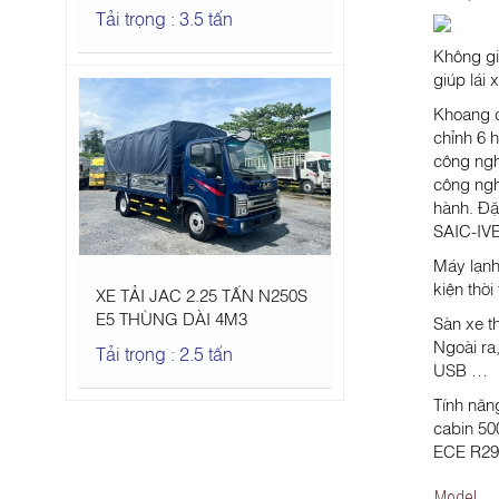
Tải trọng : 3.5 tấn
Không gi
giúp lái 
Khoang c
chỉnh 6 
công ngh
công nghệ
hành. Đặ
SAIC-I
Máy lạnh
kiện thời
XE TẢI JAC 2.25 TẤN N250S
E5 THÙNG DÀI 4M3
Sàn xe th
Ngoài ra
Tải trọng : 2.5 tấn
USB …
Tính năn
cabin 50
ECE R29 
Model