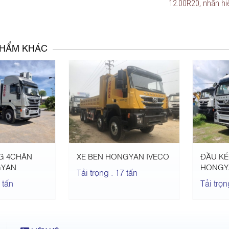
12.00R20, nhãn hi
PHẨM KHÁC
NG 4CHÂN
XE BEN HONGYAN IVECO
ĐẦU KÉ
GYAN
HONGY
Tải trọng : 17 tấn
 tấn
Tải trọn