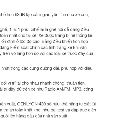
nhỏ hơn 63dB tạo cảm giác yên tĩnh như xe con,
1 lái 1 phụ. Ghế lái là ghế hơi dễ dàng điều
àn nhất cho tài xế. Xe được trang bị hệ thống lái
ổn định ở tốc độ cao. Bảng điều khiển tích hợp
 dàng kiểm soát chính xác tình trạng xe khi vận
ên vô lăng hơn so với các loại xe trước đây của
i nhất trong các cung đường dài, phù hợp với điều
đổi vị trí lái cho nhau nhanh chóng, thuận tiện.
giải trí đầy đủ trên xe như Radio AM/FM, MP3, cổng
n xuất, GENLYON 430 sở hữu khả năng tự giật lùi
ra an toàn khắt khe, như bài test va đập trực diện
người lên hàng đầu của nhà sản xuất
C