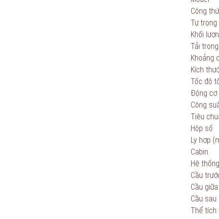
Công thứ
Tự trọng 
Khối lượn
Tải trọng
Khoảng 
Kích thư
Tốc độ t
Động cơ
Công suấ
Tiêu chuẩ
Hộp số
Ly hợp 
Cabin
Hệ thống 
Cầu trướ
Cầu giữa
Cầu sau
Thể tích