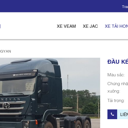
Tra
N
XE VEAM
XE JAC
XE TẢI H
NGYAN
ĐẦU KÉ
Màu sắc:
Chứng nhậ
xưởng:
Tải trọng:
LIÊ