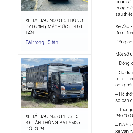
quan sát
trong đi
sau thiế
XE TẢI JAC N500 E5 THÙNG
Xe đầu k
DÀI 5.3M ( MÁY ĐỨC) - 4.99
đem đến 
TẤN
Động cơ F
Tải trọng : 5 tấn
Một số ư
– Động cơ
– Sử dụn
hơn. Tín
sản phẩ
– Hệ thố
số bàn đ
– Thời g
240.000.
XE TẢI JAC N350 PLUS E5
3.5 TẤN THÙNG BẠT 5M25
– Độ ồn 
ĐỜI 2024
xe vận h