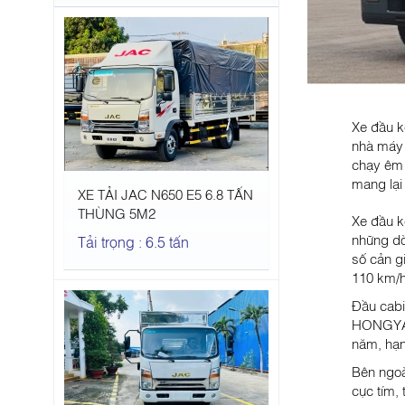
Xe đầu k
nhà máy 
chạy êm 
mang lại 
XE TẢI JAC N650 E5 6.8 TẤN
THÙNG 5M2
Xe đầu k
những dò
Tải trọng : 6.5 tấn
số cản gi
110 km/
Đầu cabi
HONGYAN
năm, hạn
Bên ngoà
cực tím,