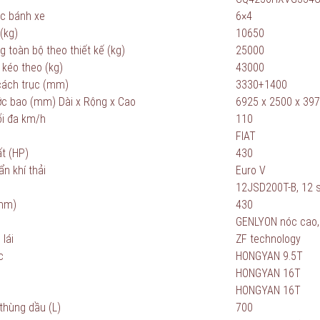
c bánh xe
6×4
(kg)
10650
g toàn bộ theo thiết kế (kg)
25000
 kéo theo (kg)
43000
cách trục (mm)
3330+1400
ớc bao (mm) Dài x Rộng x Cao
6925 x 2500 x 39
ối đa km/h
110
FIAT
t (HP)
430
n khí thải
Euro V
12JSD200T-B, 12 số
(mm)
430
GENLYON nóc cao, 
lái
ZF technology
c
HONGYAN 9.5T
HONGYAN 16T
HONGYAN 16T
 thùng dầu (L)
700