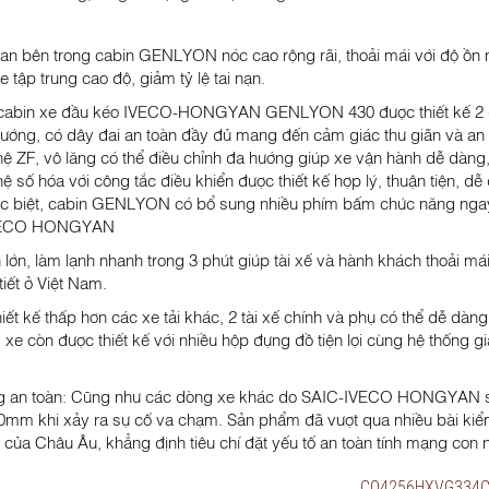
an bên trong cabin GENLYON nóc cao rộng rãi, thoải mái với độ ồn 
xe tập trung cao độ, giảm tỷ lệ tai nạn.
abin xe đầu kéo IVECO-HONGYAN GENLYON 430 được thiết kế 2 ghế, 
hướng, có dây đai an toàn đầy đủ mang đến cảm giác thư giãn và an to
ệ ZF, vô lăng có thể điều chỉnh đa hướng giúp xe vận hành dễ dàng, 
 số hóa với công tắc điều khiển được thiết kế hợp lý, thuận tiện, dễ
c biệt, cabin GENLYON có bổ sung nhiều phím bấm chức năng ngay tr
VECO HONGYAN
 lớn, làm lạnh nhanh trong 3 phút giúp tài xế và hành khách thoải má
 tiết ở Việt Nam.
iết kế thấp hơn các xe tải khác, 2 tài xế chính và phụ có thể dễ dàng 
, xe còn được thiết kế với nhiều hộp đựng đồ tiện lợi cùng hệ thống 
g an toàn: Cũng như các dòng xe khác do SAIC-IVECO HONGYAN sả
0mm khi xảy ra sự cố va chạm. Sản phẩm đã vượt qua nhiều bài kiểm t
của Châu Âu, khẳng định tiêu chí đặt yếu tố an toàn tính mạng con 
CQ4256HXVG334