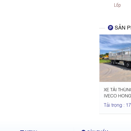
Lốp
SẢN 
XE TẢI THÙ
IVECO HON
Tải trọng : 17