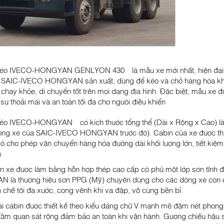
éo IVECO-HONGYAN GENLYON 430 là mẫu xe mới nhất, hiện đại nhất
SAIC-IVECO HONGYAN sản xuất, dùng để kéo và chở hàng hóa khối
chạy khỏe, di chuyển tốt trên mọi dạng địa hình. Đặc biệt, mẫu xe
sự thoải mái và an toàn tối đa cho người điều khiển
éo IVECO-HONGYAN có kích thước tổng thể (Dài x Rộng x Cao) là 
ng xe của SAIC-IVECO HONGYAN trước đó). Cabin của xe được thiết 
ó cho phép vận chuyển hàng hóa đường dài khối lượng lớn, tiết kiệm n
h
n xe được làm bằng hỗn hợp thép cao cấp có phủ một lớp sơn tĩnh đ
 là thương hiệu sơn PPG (Mỹ) chuyên dùng cho các dòng xe con 
 chế tôi đa xước, cong vênh khi va đập, vô cùng bền bỉ.
i cabin được thiết kế theo kiểu dáng chữ V mạnh mẽ đậm nét phong c
 tầm quan sát rộng đảm bảo an toàn khi vận hành. Gương chiếu hậu sa